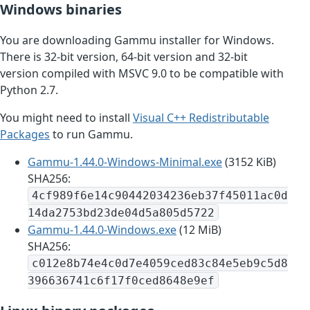
Windows binaries
You are downloading Gammu installer for Windows.
There is 32-bit version, 64-bit version and 32-bit
version compiled with MSVC 9.0 to be compatible with
Python 2.7.
You might need to install
Visual C++ Redistributable
Packages
to run Gammu.
Gammu-1.44.0-Windows-Minimal.exe
(3152 KiB)
SHA256:
4cf989f6e14c90442034236eb37f45011ac0d
14da2753bd23de04d5a805d5722
Gammu-1.44.0-Windows.exe
(12 MiB)
SHA256:
c012e8b74e4c0d7e4059ced83c84e5eb9c5d8
396636741c6f17f0ced8648e9ef