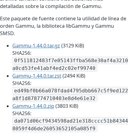
detalladas sobre la compilación de Gammu.
Este paquete de fuente contiene la utilidad de línea de
orden Gammu, la biblioteca libGammu y Gammu
SMSD.
Gammu-1.44.0.tar.gz
(3129 KiB)
SHA256:
0f511812483f7e05143ffba568e30af4a3210
a0cd53fe41abf4ed2c02ef99740
Gammu-1.44.0.tar.zst
(2494 KiB)
SHA256:
ed49bf0b66a078fdad4795dbb667c5f9ed122
a8f1d878774710403e8d4e61e32
Gammu-1.44.0.zip
(3803 KiB)
SHA256:
da071d06cf9434598ad21e318cccc51b84344
8059f4d6de26053652105a085f9