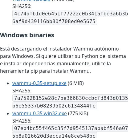
SHA256:
4c74afb1d0e6451f77222c0b341afbe3a6b3b
6af9d439116bb80f708ed0e5675
Windows binaries
Está descargando el instalador Wammu autónomo
para Windows. Si quiere utilizar su Python del sistema
e instalar dependencias manualmente, utilice la
herramienta pip para instalar Wammu.
wammu-0.35-setup.exe
(6 MiB)
SHA256:
7a75928152e28c7be366830ccbcfd843d0135
b6e55337b08239502c6134844fc
wammu-0.35.win32.exe
(775 KiB)
SHA256:
07eb4bc55f465c35f7d9545137ababf546a07
5b8a026620d3ecca14e8ce548bc