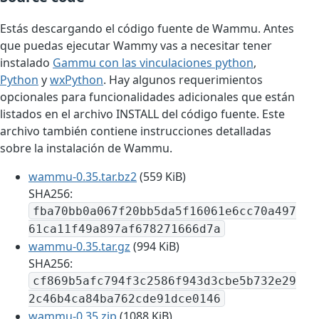
Estás descargando el código fuente de Wammu. Antes
que puedas ejecutar Wammy vas a necesitar tener
instalado
Gammu con las vinculaciones python
,
Python
y
wxPython
. Hay algunos requerimientos
opcionales para funcionalidades adicionales que están
listados en el archivo INSTALL del código fuente. Este
archivo también contiene instrucciones detalladas
sobre la instalación de Wammu.
wammu-0.35.tar.bz2
(559 KiB)
SHA256:
fba70bb0a067f20bb5da5f16061e6cc70a497
61ca11f49a897af678271666d7a
wammu-0.35.tar.gz
(994 KiB)
SHA256:
cf869b5afc794f3c2586f943d3cbe5b732e29
2c46b4ca84ba762cde91dce0146
wammu-0.35.zip
(1088 KiB)