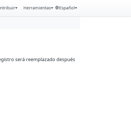
ntribuir
Herramientas
Español
registro será reemplazado después