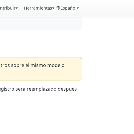
ntribuir
Herramientas
Español
istros sobre el mismo modelo
registro será reemplazado después