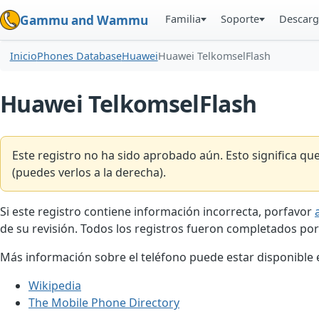
Familia
Soporte
Descarg
Gammu and Wammu
Inicio
Phones Database
Huawei
Huawei TelkomselFlash
Huawei TelkomselFlash
Este registro no ha sido aprobado aún. Esto significa q
(puedes verlos a la derecha).
Si este registro contiene información incorrecta, porfavor
de su revisión. Todos los registros fueron completados por
Más información sobre el teléfono puede estar disponible en
Wikipedia
The Mobile Phone Directory