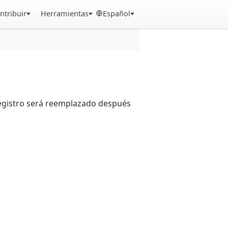
ntribuir
Herramientas
Español
registro será reemplazado después