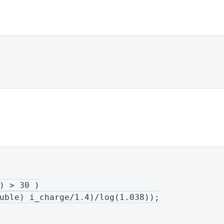
) > 30 )

uble) i_charge/1.4)/log(1.038));
