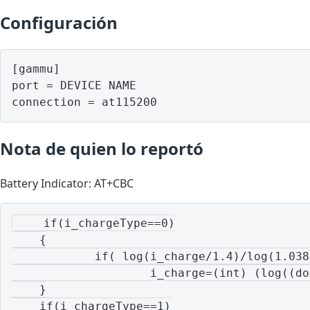
Configuración
[gammu]

port = DEVICE NAME

Nota de quien lo reportó
Battery Indicator: AT+CBC
    if(i_chargeType==0)

    {

            if( log(i_charge/1.4)/log(1.038
                    i_charge=(int) (log((do
    }

    if(i_chargeType==1)
