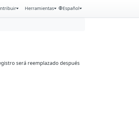
ntribuir
Herramientas
Español
registro será reemplazado después