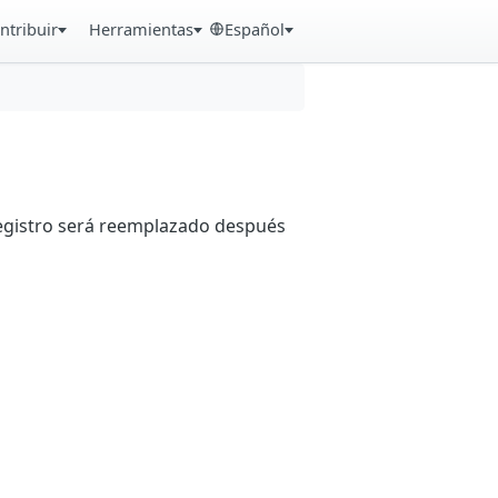
ntribuir
Herramientas
Español
registro será reemplazado después