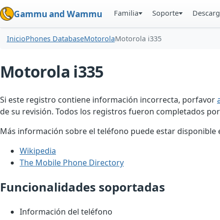
Familia
Soporte
Descarg
Gammu and Wammu
Inicio
Phones Database
Motorola
Motorola i335
Motorola i335
Si este registro contiene información incorrecta, porfavor
de su revisión. Todos los registros fueron completados por
Más información sobre el teléfono puede estar disponible en
Wikipedia
The Mobile Phone Directory
Funcionalidades soportadas
Información del teléfono