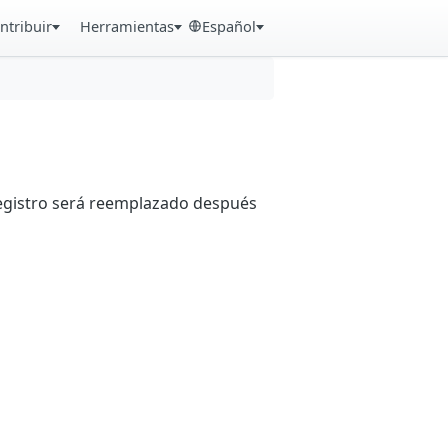
ntribuir
Herramientas
Español
registro será reemplazado después