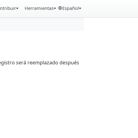
ntribuir
Herramientas
Español
registro será reemplazado después