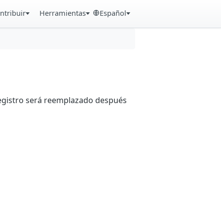
ntribuir
Herramientas
Español
registro será reemplazado después