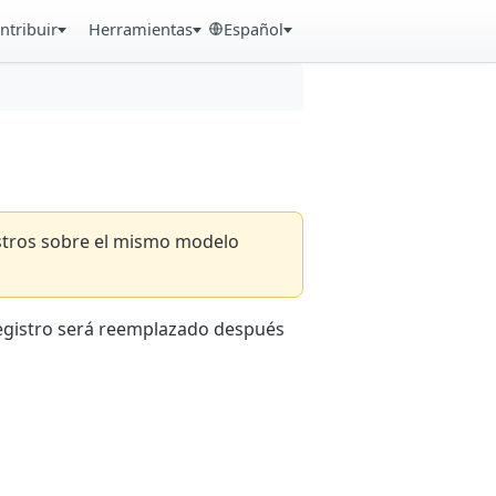
ntribuir
Herramientas
Español
istros sobre el mismo modelo
registro será reemplazado después