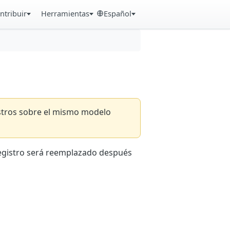
ntribuir
Herramientas
Español
istros sobre el mismo modelo
registro será reemplazado después