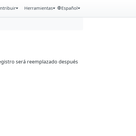
ntribuir
Herramientas
Español
registro será reemplazado después