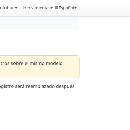
ntribuir
Herramientas
Español
istros sobre el mismo modelo
registro será reemplazado después