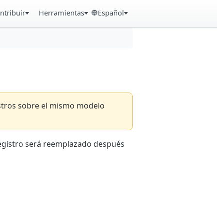
ntribuir
Herramientas
Español
istros sobre el mismo modelo
registro será reemplazado después