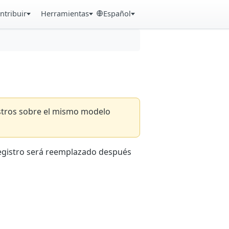
ntribuir
Herramientas
Español
istros sobre el mismo modelo
registro será reemplazado después