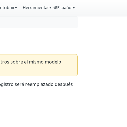
ntribuir
Herramientas
Español
istros sobre el mismo modelo
registro será reemplazado después