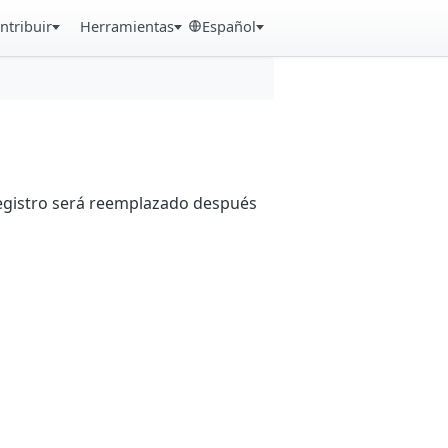
ntribuir
Herramientas
Español
registro será reemplazado después