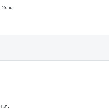
léfono)
1:31.