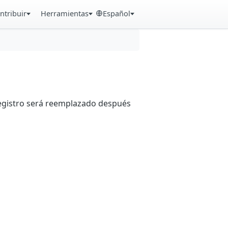
ntribuir
Herramientas
Español
registro será reemplazado después