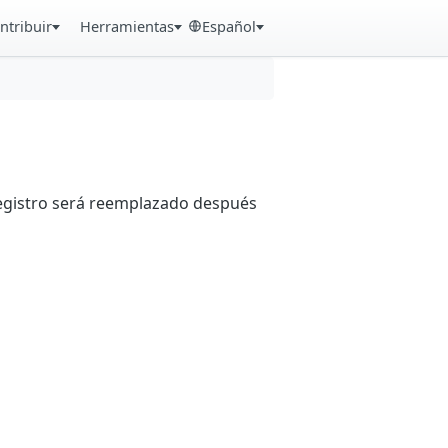
ntribuir
Herramientas
Español
registro será reemplazado después