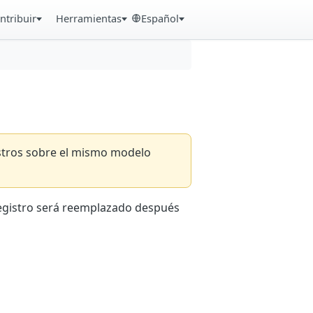
ntribuir
Herramientas
Español
istros sobre el mismo modelo
registro será reemplazado después