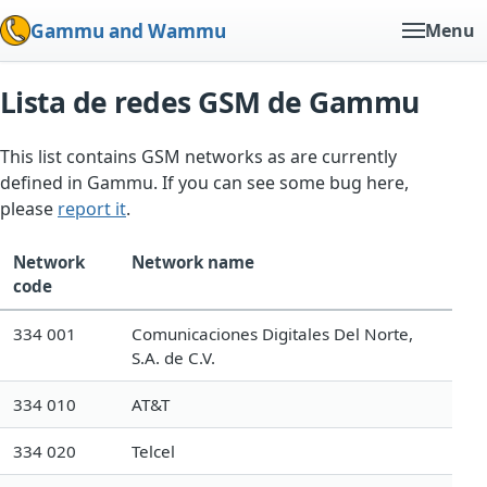
Gammu and Wammu
Menu
Lista de redes GSM de Gammu
This list contains GSM networks as are currently
defined in Gammu. If you can see some bug here,
please
report it
.
Network
Network name
code
334 001
Comunicaciones Digitales Del Norte,
S.A. de C.V.
334 010
AT&T
334 020
Telcel