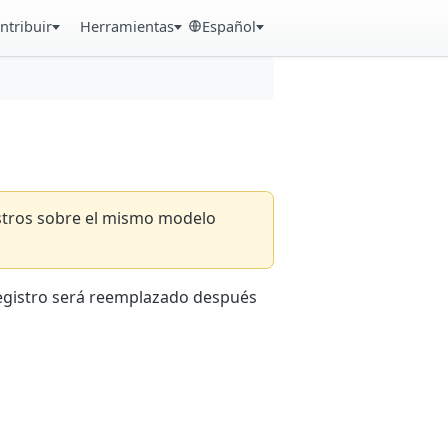
ntribuir
Herramientas
Español
istros sobre el mismo modelo
registro será reemplazado después