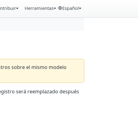
ntribuir
Herramientas
Español
istros sobre el mismo modelo
registro será reemplazado después