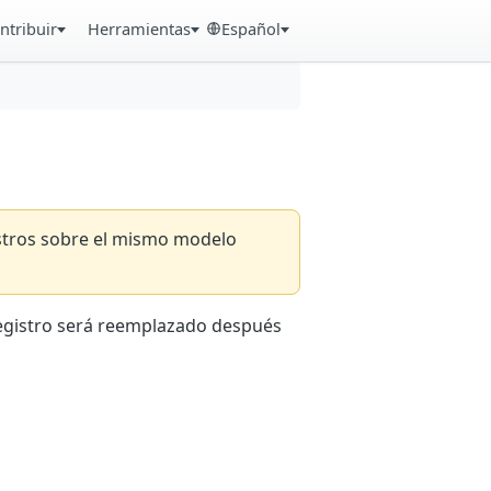
ntribuir
Herramientas
Español
istros sobre el mismo modelo
registro será reemplazado después