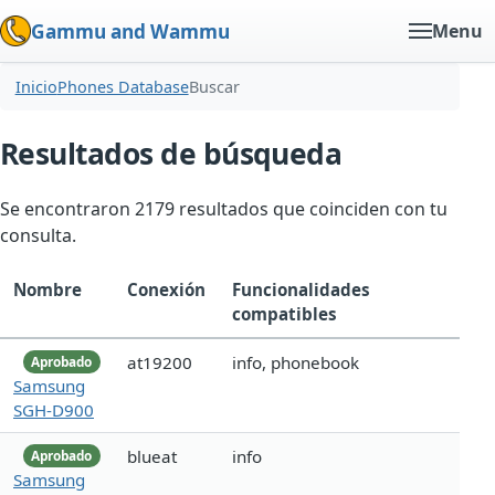
Gammu and Wammu
Menu
Inicio
Phones Database
Buscar
Resultados de búsqueda
Se encontraron 2179 resultados que coinciden con tu
consulta.
Nombre
Conexión
Funcionalidades
compatibles
at19200
info, phonebook
Aprobado
Samsung
SGH-D900
blueat
info
Aprobado
Samsung