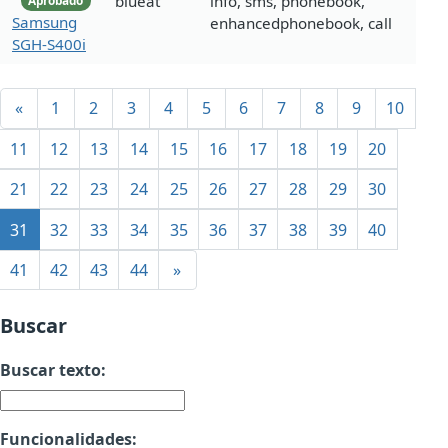
blueat
info, sms, phonebook,
Aprobado
Samsung
enhancedphonebook, call
SGH-S400i
«
1
2
3
4
5
6
7
8
9
10
11
12
13
14
15
16
17
18
19
20
21
22
23
24
25
26
27
28
29
30
31
32
33
34
35
36
37
38
39
40
41
42
43
44
»
Buscar
Buscar texto:
Funcionalidades: