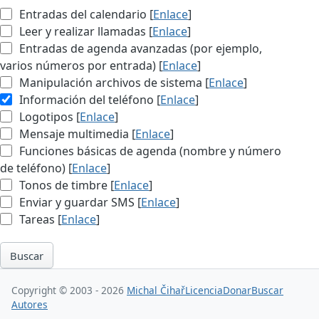
Entradas del calendario [
Enlace
]
Leer y realizar llamadas [
Enlace
]
Entradas de agenda avanzadas (por ejemplo,
varios números por entrada) [
Enlace
]
Manipulación archivos de sistema [
Enlace
]
Información del teléfono [
Enlace
]
Logotipos [
Enlace
]
Mensaje multimedia [
Enlace
]
Funciones básicas de agenda (nombre y número
de teléfono) [
Enlace
]
Tonos de timbre [
Enlace
]
Enviar y guardar SMS [
Enlace
]
Tareas [
Enlace
]
Buscar
Copyright © 2003 - 2026
Michal Čihař
Licencia
Donar
Buscar
Autores