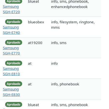
blueat
info, sms, phonebook,
Aprobado
Samsung
enhancedphonebook
SGH-E720
blueobex
info, filesystem, ringtone,
Aprobado
Samsung
mms
SGH-E740
at19200
info, sms
Aprobado
Samsung
SGH-E770
at
info
Aprobado
Samsung
SGH-E810
at
info, phonebook
Aprobado
Samsung
SGH-E830
blueat
info, sms, phonebook
Aprobado