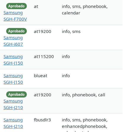
at
info, sms, phonebook,
Aprobado
Samsung
calendar
SGH-F700V
at19200
info, sms
Aprobado
Samsung
SGH-i607
Samsung
at115200
info
SGH-J150
Samsung
blueat
info
SGH-J150
at19200
info, phonebook, call
Aprobado
Samsung
SGH-J210
Samsung
fbusdlr3
info, sms, phonebook,
SGH-J210
enhancedphonebook,