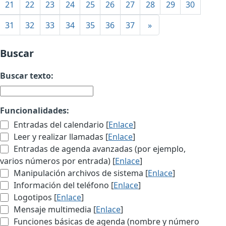
21
22
23
24
25
26
27
28
29
30
31
32
33
34
35
36
37
»
Buscar
Buscar texto:
Funcionalidades:
Entradas del calendario [
Enlace
]
Leer y realizar llamadas [
Enlace
]
Entradas de agenda avanzadas (por ejemplo,
varios números por entrada) [
Enlace
]
Manipulación archivos de sistema [
Enlace
]
Información del teléfono [
Enlace
]
Logotipos [
Enlace
]
Mensaje multimedia [
Enlace
]
Funciones básicas de agenda (nombre y número