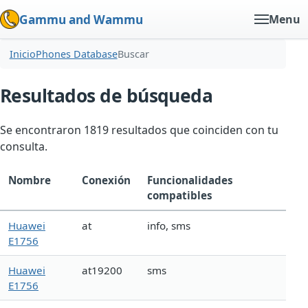
Gammu and Wammu
Menu
Inicio
Phones Database
Buscar
Resultados de búsqueda
Se encontraron 1819 resultados que coinciden con tu
consulta.
Nombre
Conexión
Funcionalidades
compatibles
Huawei
at
info, sms
E1756
Huawei
at19200
sms
E1756