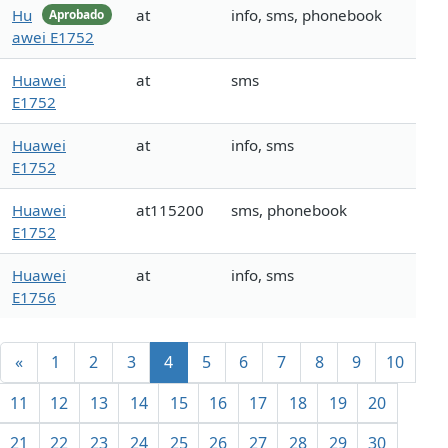
Hu
at
info, sms, phonebook
Aprobado
awei E1752
Huawei
at
sms
E1752
Huawei
at
info, sms
E1752
Huawei
at115200
sms, phonebook
E1752
Huawei
at
info, sms
E1756
«
1
2
3
4
5
6
7
8
9
10
11
12
13
14
15
16
17
18
19
20
21
22
23
24
25
26
27
28
29
30