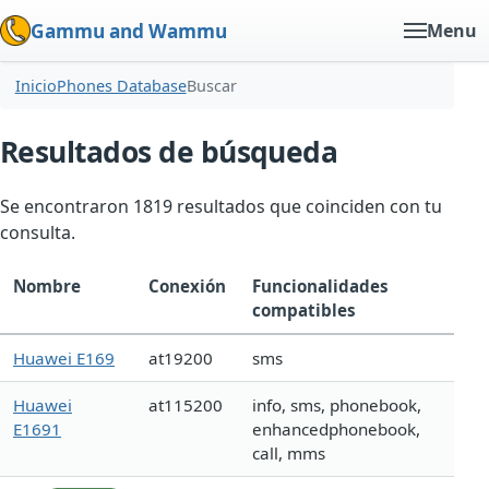
Gammu and Wammu
Menu
Inicio
Phones Database
Buscar
Resultados de búsqueda
Se encontraron 1819 resultados que coinciden con tu
consulta.
Nombre
Conexión
Funcionalidades
compatibles
Huawei E169
at19200
sms
Huawei
at115200
info, sms, phonebook,
E1691
enhancedphonebook,
call, mms