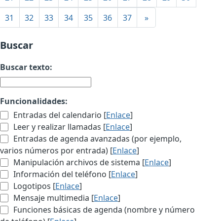
31
32
33
34
35
36
37
»
Buscar
Buscar texto:
Funcionalidades:
Entradas del calendario [
Enlace
]
Leer y realizar llamadas [
Enlace
]
Entradas de agenda avanzadas (por ejemplo,
varios números por entrada) [
Enlace
]
Manipulación archivos de sistema [
Enlace
]
Información del teléfono [
Enlace
]
Logotipos [
Enlace
]
Mensaje multimedia [
Enlace
]
Funciones básicas de agenda (nombre y número